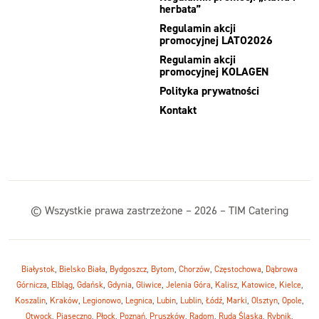
herbata”
Regulamin akcji
promocyjnej LATO2026
Regulamin akcji
promocyjnej KOLAGEN
Polityka prywatności
Kontakt
© Wszystkie prawa zastrzeżone – 2026 – TIM Catering
Białystok
,
Bielsko Biała
,
Bydgoszcz
,
Bytom
,
Chorzów
,
Częstochowa
,
Dąbrowa
Górnicza
,
Elbląg
,
Gdańsk
,
Gdynia
,
Gliwice
,
Jelenia Góra
,
Kalisz
,
Katowice
,
Kielce
,
Koszalin
,
Kraków
,
Legionowo
,
Legnica
,
Lubin
,
Lublin
,
Łódź
,
Marki
,
Olsztyn
,
Opole
,
Otwock
,
Piaseczno
,
Płock
,
Poznań
,
Pruszków
,
Radom
,
Ruda Śląska
,
Rybnik
,