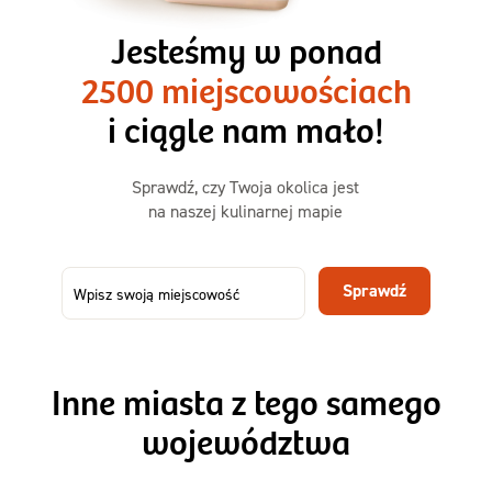
3 razy TAK
1500kcal - 2250kcal
Jesteśmy w ponad
3 sycące posiłki o większej objętości. Mniej dań,
2500 miejscowościach
ta sama wygoda!
i ciągle nam mało!
Zamów już od
Sprawdź, czy Twoja okolica jest
50,31 zł
73,99
na naszej kulinarnej mapie
-32%
TAK
Zamów dietę!
Sprawdź
Menu
Szczegóły diety 3xTAK
Inne miasta z tego samego
województwa