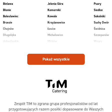
Bielawa
Jelenia Góra
Psary
Błonie
Komorniki
Siedlce
Bolesławiec
Kowale
Sokolniki
Brzezie
Krzyżanowice
Suchy Dwór
Chojnów
Łosice
Świdnica
Długołęka
Michałowice
Szczepanów
dolnośląskie
Mirków
Węgry
Głogów
Osiek
Wilkowice
Góra
Piekary
Wojnowice
Pokaż wszystkie
Jankowice
Piotrowice
Zespół TIM to zgrana grupa profesjonalistów od lat
przygotowujących razem posiłki dopasowane do Waszych