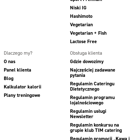
Niski IG
Hashimoto
Vegetarian
Vegetarian + Fish
Lactose Free
Dlaczego my?
Obsługa klienta
O nas
Gdzie dowozimy
Panel klienta
Najczęściej zadawane
pytania
Blog
Regulamin Cateringu
Kalkulator kalorii
Dietetycznego
Plany treningowe
Regulamin programu
lojalnościowego
Regulamin usługi
Newsletter
Regulamin konkursu na
grupie klub TIM catering
Regulamin promocji „Kawa i