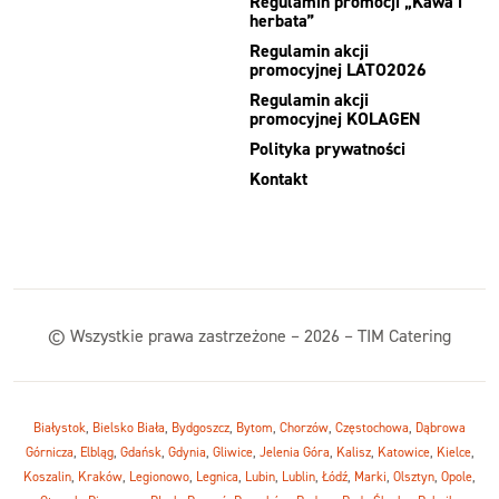
Regulamin promocji „Kawa i
herbata”
Regulamin akcji
promocyjnej LATO2026
Regulamin akcji
promocyjnej KOLAGEN
Polityka prywatności
Kontakt
© Wszystkie prawa zastrzeżone – 2026 – TIM Catering
Białystok
,
Bielsko Biała
,
Bydgoszcz
,
Bytom
,
Chorzów
,
Częstochowa
,
Dąbrowa
Górnicza
,
Elbląg
,
Gdańsk
,
Gdynia
,
Gliwice
,
Jelenia Góra
,
Kalisz
,
Katowice
,
Kielce
,
Koszalin
,
Kraków
,
Legionowo
,
Legnica
,
Lubin
,
Lublin
,
Łódź
,
Marki
,
Olsztyn
,
Opole
,