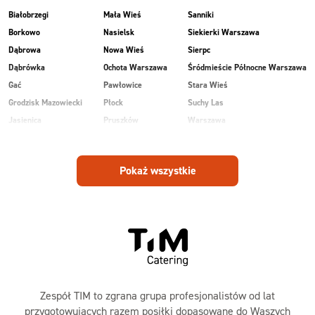
Białobrzegi
Mała Wieś
Sanniki
Borkowo
Nasielsk
Siekierki Warszawa
Dąbrowa
Nowa Wieś
Sierpc
Dąbrówka
Ochota Warszawa
Śródmieście Północne Warszawa
Gać
Pawłowice
Stara Wieś
Grodzisk Mazowiecki
Płock
Suchy Las
Jasienica
Pruszków
Warszawa
Kobiałka Warszawa
Przasnysz
Wawer Warszawa
Kozienice
Radom
Wesoła
Pokaż wszystkie
Laski
Ruda
Zalesie
Maków Mazowiecki
Rudnik
Zielonka
Zespół TIM to zgrana grupa profesjonalistów od lat
przygotowujących razem posiłki dopasowane do Waszych