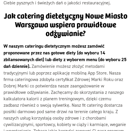
Ciebie pysznych i świeżych dań o jakości restauracyjnej.
Jak catering dietetyczny Nowe Miasto
Warszawa wspiera prawidłowe
odżywianie?
W naszym cateringu dietetycznym możesz zamówić
proponowane przez nas gotowe diety (do wyboru 14
zbilansowanych diet) lub diety z wyborem menu (do wyboru 25
dań dziennie).
Zamówienie możesz złożyć metodami
tradycyjnymi lub poprzez aplikację mobilną App Store. Nasza
firma cateringowa zdobyła certyfikat Zdrowej Marki Roku oraz
Dobrej Marki co potwierdza nasze zaangażowanie w
prawidłowe odżywianie. Zachęcamy do skorzystania z naszego
kalkulatora kalorii z planem treningowym, dzięki czemu
zadbasz również o swoją sylwetkę. Nasz fit catering dostarcza
posiłki darmowo pod same drzwi na terenie całego kraju. Z
naszych usług korzystają osoby zdrowe i z chorobami
cywilizacyjnymi, sportowcy, kobiety w ciąży i karmiące, weganie
i wegetarianie. Zobacz jakie korzyści zapewni Ci nasz program