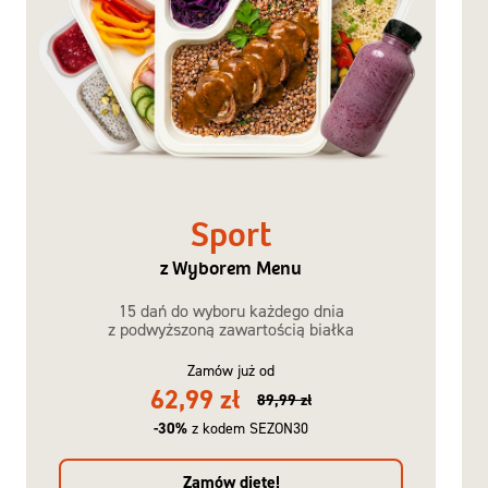
Sport
z Wyborem Menu
15 dań do wyboru każdego dnia
z podwyższoną zawartością białka
Zamów już od
62,99 zł
89,99 zł
-30%
z kodem SEZON30
Zamów dietę!