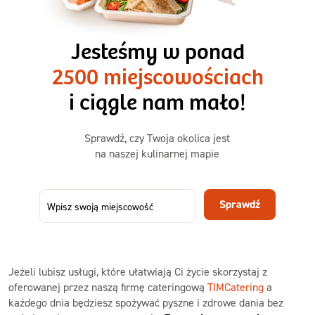
3 razy TAK
1500kcal - 2250kcal
Jesteśmy w ponad
3 sycące posiłki o większej objętości. Mniej dań,
2500 miejscowościach
ta sama wygoda!
i ciągle nam mało!
Zamów już od
Sprawdź, czy Twoja okolica jest
50,31 zł
73,99
na naszej kulinarnej mapie
-32%
TAK
Zamów dietę!
Sprawdź
Menu
Szczegóły diety 3xTAK
Jeżeli lubisz usługi, które ułatwiają Ci życie skorzystaj z
oferowanej przez naszą firmę cateringową
TIMCatering
a
każdego dnia będziesz spożywać pyszne i zdrowe dania bez