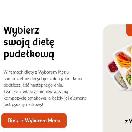
Wybierz
Dieta
z Wyborem
swoją dietę
Menu
pudełkową
W ramach diety z Wyborem Menu
samodzielnie decydujesz ile i jakie dania
będziesz jeść następnego dnia.
Tworzysz własną, niepowtarzalną
kompozycję smakową, a każdy jej element
jest pyszny i zdrowy!
Dieta z Wyborem Menu
z 