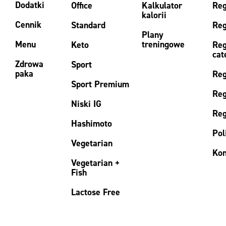
Dodatki
Office
Kalkulator
Reg
kalorii
Cennik
Standard
Reg
Plany
Menu
treningowe
Keto
Reg
cat
Zdrowa
Sport
paka
Reg
Sport Premium
Reg
Niski IG
Reg
Hashimoto
Pol
Vegetarian
Kon
Vegetarian +
Fish
Lactose Free