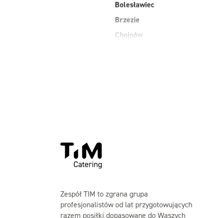
Bolesławiec
Brzezie
Chojnów
Długołęka
dolnośląskie
Głogów
Góra
Jankowice
Zespół TIM to zgrana grupa
profesjonalistów od lat przygotowujących
razem posiłki dopasowane do Waszych