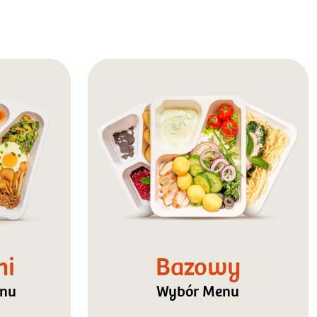
ni
Bazowy
enu
Wybór Menu