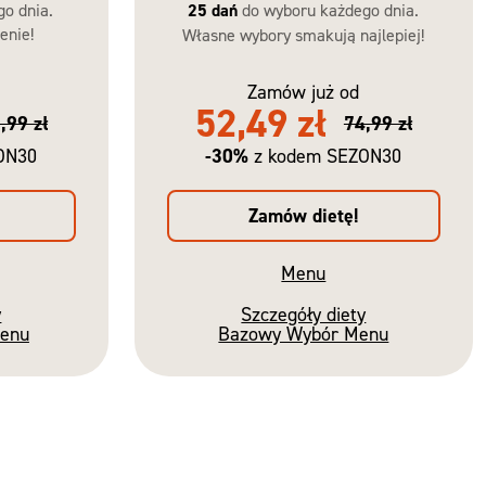
go dnia.
25 dań
do wyboru każdego dnia.
enie!
Własne wybory smakują najlepiej!
Zamów już od
52,49 zł
,99 zł
74,99 zł
-30%
ON30
z kodem SEZON30
Zamów dietę!
Menu
y
Szczegóły diety
Menu
Bazowy Wybór Menu