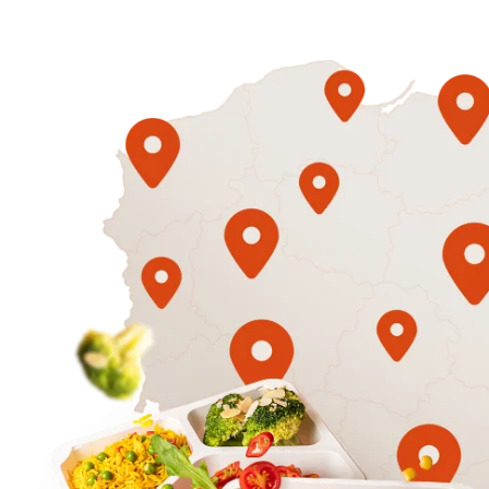
1500
3 sycące p
Mniej
50