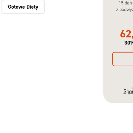
15 dań
Gotowe Diety
z podwyż
62
-30
Spo
Gotowe
Diety