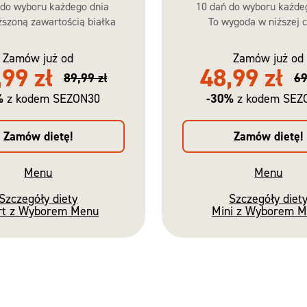
 do wyboru każdego dnia
10 dań do wyboru każde
szoną zawartością białka
To wygoda w niższej c
Zamów już od
Zamów już od
,99 zł
48,99 zł
89,99 zł
69
%
-30%
z kodem SEZON30
z kodem SEZ
Zamów dietę!
Zamów dietę!
Menu
Menu
Szczegóły diety
Szczegóły diet
rt z Wyborem Menu
Mini z Wyborem 
Nowość