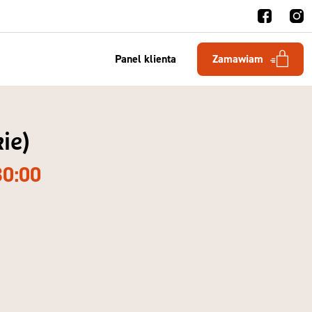
Panel klienta
Zamawiam
ie)
30:00