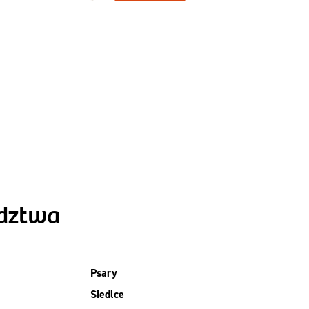
Zamów dietę!
Menu
y
Szczegóły diety
Slim
ództwa
Psary
Siedlce