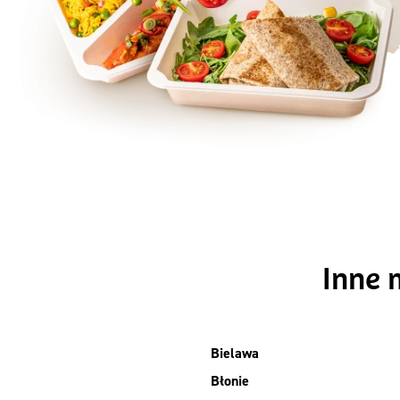
Szc
Inne 
Bielawa
Błonie