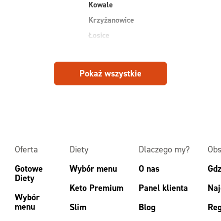
Kowale
Krzyżanowice
Łosice
Michałowice
Mirków
Pokaż wszystkie
Osiek
Piekary
Piotrowice
Oferta
Diety
Dlaczego my?
Obs
Gotowe
Wybór menu
O nas
Gdz
Diety
Keto Premium
Panel klienta
Naj
Wybór
menu
Slim
Blog
Reg