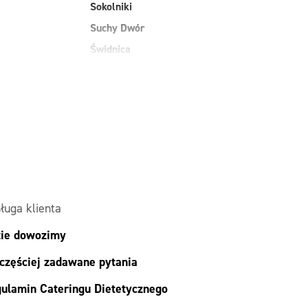
Sokolniki
Suchy Dwór
Świdnica
Szczepanów
Węgry
Wilkowice
Wojnowice
ługa klienta
ie dowozimy
częściej zadawane pytania
ulamin Cateringu Dietetycznego