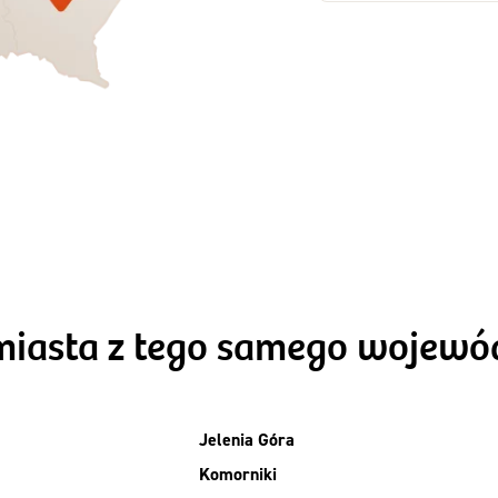
Zamów dietę!
Zamów dietę!
Menu
Menu
Szczegóły diet
zegóły diety 3xTAK
Standard
miasta z tego samego wojew
Jelenia Góra
Komorniki