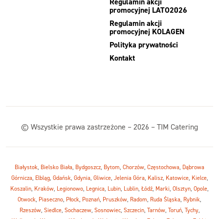
Regulamin akcji
promocyjnej LATO2026
Regulamin akcji
promocyjnej KOLAGEN
Polityka prywatności
Kontakt
© Wszystkie prawa zastrzeżone – 2026 – TIM Catering
Białystok
,
Bielsko Biała
,
Bydgoszcz
,
Bytom
,
Chorzów
,
Częstochowa
,
Dąbrowa
Górnicza
,
Elbląg
,
Gdańsk
,
Gdynia
,
Gliwice
,
Jelenia Góra
,
Kalisz
,
Katowice
,
Kielce
,
Koszalin
,
Kraków
,
Legionowo
,
Legnica
,
Lubin
,
Lublin
,
Łódź
,
Marki
,
Olsztyn
,
Opole
,
Otwock
,
Piaseczno
,
Płock
,
Poznań
,
Pruszków
,
Radom
,
Ruda Śląska
,
Rybnik
,
Rzeszów
,
Siedlce
,
Sochaczew
,
Sosnowiec
,
Szczecin
,
Tarnów
,
Toruń
,
Tychy
,