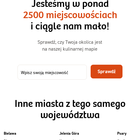
Jesteśmy w ponad
3 sycące posiłki o większej objętości. Mniej dań,
2500 miejscowościach
ta sama wygoda!
i ciągle nam mało!
Zamów już od
Sprawdź, czy Twoja okolica jest
50,31 zł
73,99
na naszej kulinarnej mapie
-32%
TAK
Zamów dietę!
Sprawdź
Menu
Szczegóły diety 3xTAK
Inne miasta z tego samego
województwa
Bielawa
Jelenia Góra
Psary