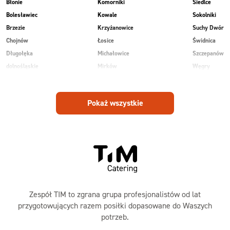
Błonie
Komorniki
Siedlce
Bolesławiec
Kowale
Sokolniki
Brzezie
Krzyżanowice
Suchy Dwór
Chojnów
Łosice
Świdnica
Długołęka
Michałowice
Szczepanów
dolnośląskie
Mirków
Węgry
Głogów
Osiek
Wilkowice
Góra
Piekary
Wojnowice
Pokaż wszystkie
Jankowice
Piotrowice
Zespół TIM to zgrana grupa profesjonalistów od lat
przygotowujących razem posiłki dopasowane do Waszych
potrzeb.