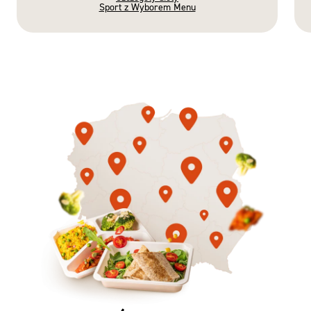
Sport z Wyborem Menu
Gotowe
Nowość
Diety
3 razy TAK
1500kcal - 2250kcal