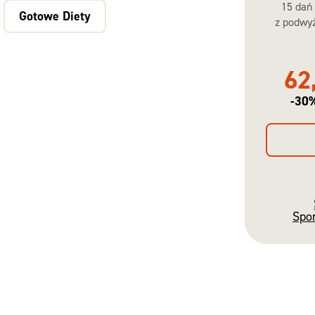
15 dań
Gotowe Diety
z podwyż
62
-30
Spo
Gotowe
Diety