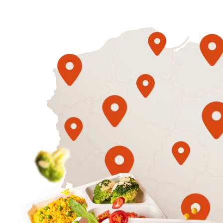
1500
3 sycące p
Mniej
50