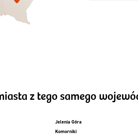
Zamów dietę!
Zamów dietę!
Menu
Menu
Szczegóły diet
zegóły diety 3xTAK
Standard
miasta z tego samego wojew
Jelenia Góra
Komorniki