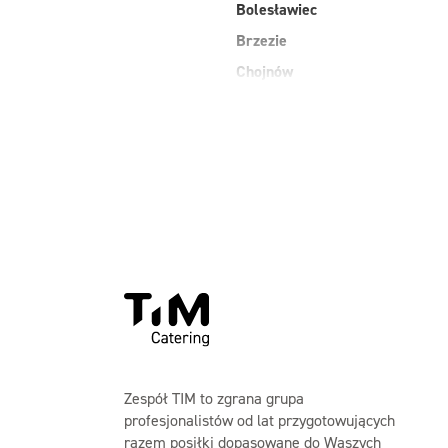
Bolesławiec
Brzezie
Chojnów
Długołęka
dolnośląskie
Głogów
Góra
Jankowice
Zespół TIM to zgrana grupa
profesjonalistów od lat przygotowujących
razem posiłki dopasowane do Waszych