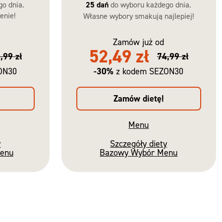
go dnia.
25 dań
do wyboru każdego dnia.
enie!
Własne wybory smakują najlepiej!
Zamów już od
52,49 zł
,99 zł
74,99 zł
-30%
ON30
z kodem SEZON30
Zamów dietę!
Menu
y
Szczegóły diety
Menu
Bazowy Wybór Menu