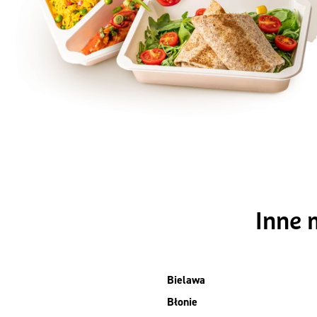
Szc
Inne 
Bielawa
Błonie