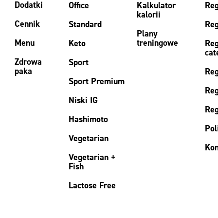
Dodatki
Office
Kalkulator
Reg
kalorii
Cennik
Standard
Reg
Plany
Menu
treningowe
Keto
Reg
cat
Zdrowa
Sport
paka
Reg
Sport Premium
Reg
Niski IG
Reg
Hashimoto
Pol
Vegetarian
Kon
Vegetarian +
Fish
Lactose Free