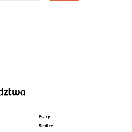
Zamów dietę!
Menu
y
Szczegóły diety
Slim
ództwa
Psary
Siedlce