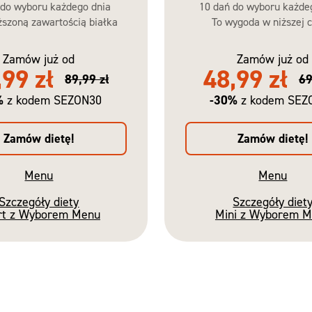
 do wyboru każdego dnia
10 dań do wyboru każde
szoną zawartością białka
To wygoda w niższej c
Zamów już od
Zamów już od
,99 zł
48,99 zł
89,99 zł
69
%
-30%
z kodem SEZON30
z kodem SEZ
Zamów dietę!
Zamów dietę!
Menu
Menu
Szczegóły diety
Szczegóły diet
rt z Wyborem Menu
Mini z Wyborem 
Nowość