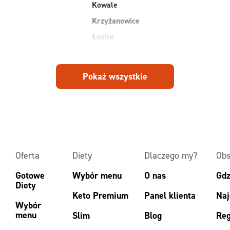
Kowale
Krzyżanowice
Łosice
Michałowice
Mirków
Pokaż wszystkie
Osiek
Piekary
Piotrowice
Oferta
Diety
Dlaczego my?
Obs
Gotowe
Wybór menu
O nas
Gdz
Diety
Keto Premium
Panel klienta
Naj
Wybór
menu
Slim
Blog
Reg