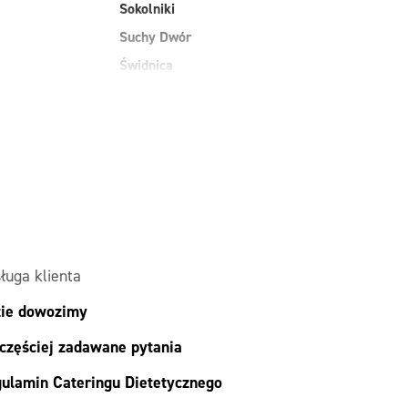
Sokolniki
Suchy Dwór
Świdnica
Szczepanów
Węgry
Wilkowice
Wojnowice
ługa klienta
ie dowozimy
częściej zadawane pytania
ulamin Cateringu Dietetycznego