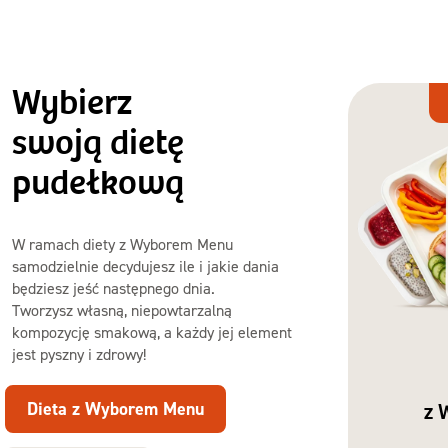
Wybierz
Dieta
z Wyborem
swoją dietę
Menu
pudełkową
W ramach diety z Wyborem Menu
samodzielnie decydujesz ile i jakie dania
będziesz jeść następnego dnia.
Tworzysz własną, niepowtarzalną
kompozycję smakową, a każdy jej element
jest pyszny i zdrowy!
Dieta z Wyborem Menu
z 