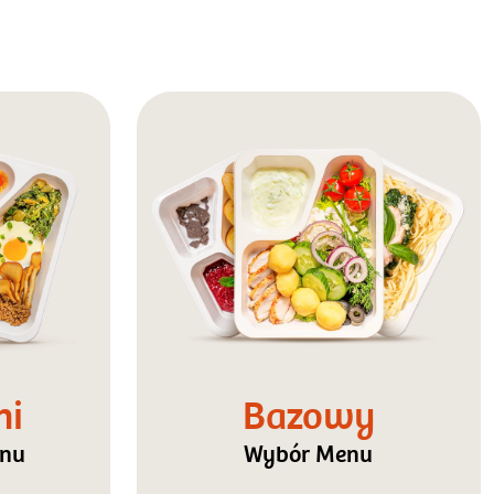
ni
Bazowy
enu
Wybór Menu