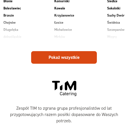
Błonie
Komorniki
Siedlce
Bolesławiec
Kowale
Sokolniki
Brzezie
Krzyżanowice
Suchy Dwór
Chojnów
Łosice
Świdnica
Długołęka
Michałowice
Szczepanów
dolnośląskie
Mirków
Węgry
Głogów
Osiek
Wilkowice
Góra
Piekary
Wojnowice
Pokaż wszystkie
Jankowice
Piotrowice
Zespół TIM to zgrana grupa profesjonalistów od lat
przygotowujących razem posiłki dopasowane do Waszych
potrzeb.