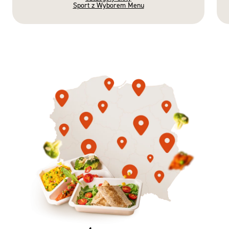
Sport z Wyborem Menu
Gotowe
Nowość
Diety
3 razy TAK
1500kcal - 2250kcal