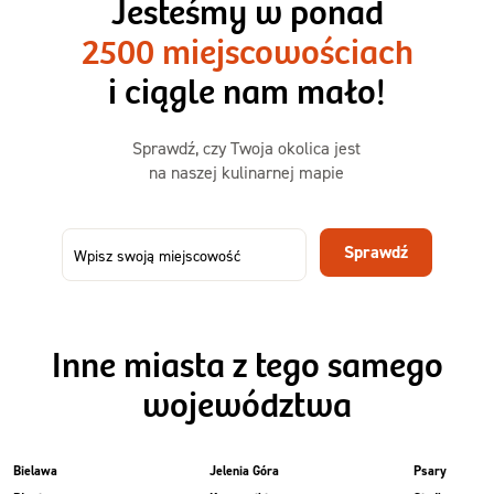
Jesteśmy w ponad
3 sycące posiłki o większej objętości. Mniej dań,
2500 miejscowościach
ta sama wygoda!
i ciągle nam mało!
Zamów już od
Sprawdź, czy Twoja okolica jest
50,31 zł
73,99
na naszej kulinarnej mapie
-32%
TAK
Zamów dietę!
Sprawdź
Menu
Szczegóły diety 3xTAK
Inne miasta z tego samego
województwa
Bielawa
Jelenia Góra
Psary