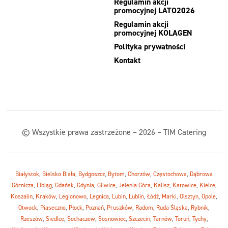
Regulamin akcji
promocyjnej LATO2026
Regulamin akcji
promocyjnej KOLAGEN
Polityka prywatności
Kontakt
© Wszystkie prawa zastrzeżone – 2026 – TIM Catering
Białystok
,
Bielsko Biała
,
Bydgoszcz
,
Bytom
,
Chorzów
,
Częstochowa
,
Dąbrowa
Górnicza
,
Elbląg
,
Gdańsk
,
Gdynia
,
Gliwice
,
Jelenia Góra
,
Kalisz
,
Katowice
,
Kielce
,
Koszalin
,
Kraków
,
Legionowo
,
Legnica
,
Lubin
,
Lublin
,
Łódź
,
Marki
,
Olsztyn
,
Opole
,
Otwock
,
Piaseczno
,
Płock
,
Poznań
,
Pruszków
,
Radom
,
Ruda Śląska
,
Rybnik
,
Rzeszów
,
Siedlce
,
Sochaczew
,
Sosnowiec
,
Szczecin
,
Tarnów
,
Toruń
,
Tychy
,