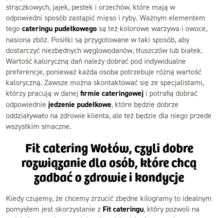
strączkowych, jajek, pestek i orzechów, które mają w
odpowiedni sposób zastąpić mięso i ryby. Ważnym elementem
tego
cateringu pudełkowego
są też kolorowe warzywa i owoce,
nasiona zbóż. Posiłki są przygotowane w taki sposób, aby
dostarczyć niezbędnych węglowodanów, tłuszczów lub białek.
Wartość kaloryczną dań należy dobrać pod indywidualne
preferencje, ponieważ każda osoba potrzebuje różną wartość
kaloryczną. Zawsze można skontaktować się ze specjalistami,
którzy pracują w danej
firmie cateringowej
i potrafią dobrać
odpowiednie
jedzenie pudełkowe
, które będzie dobrze
oddziaływało na zdrowie klienta, ale też będzie dla niego przede
wszystkim smaczne.
Fit catering Wołów, czyli dobre
rozwiązanie dla osób, które chcą
zadbać o zdrowie i kondycje
Kiedy czujemy, że chcemy zrzucić zbędne kilogramy to idealnym
pomysłem jest skorzystanie z
Fit cateringu
, który pozwoli na