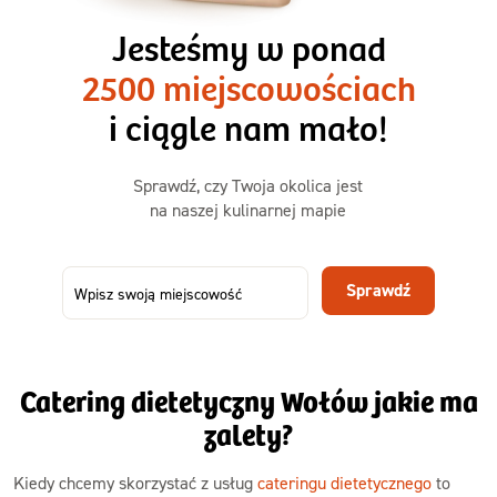
1500kcal - 2250kcal
Jesteśmy w ponad
3 sycące posiłki o większej objętości. Mniej dań,
2500 miejscowościach
ta sama wygoda!
i ciągle nam mało!
Zamów już od
Sprawdź, czy Twoja okolica jest
50,31 zł
73,99
na naszej kulinarnej mapie
-32%
TAK
Zamów dietę!
Sprawdź
Menu
Szczegóły diety 3xTAK
Catering dietetyczny Wołów jakie ma
zalety?
Kiedy chcemy skorzystać z usług
cateringu dietetycznego
to