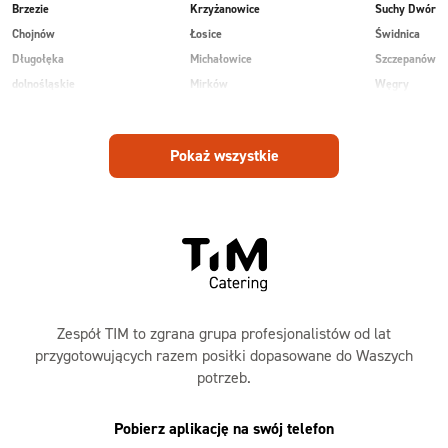
Brzezie
Krzyżanowice
Suchy Dwór
Chojnów
Łosice
Świdnica
Długołęka
Michałowice
Szczepanów
dolnośląskie
Mirków
Węgry
Głogów
Osiek
Wilkowice
Góra
Piekary
Wojnowice
Pokaż wszystkie
Jankowice
Piotrowice
Zespół TIM to zgrana grupa profesjonalistów od lat
przygotowujących razem posiłki dopasowane do Waszych
potrzeb.
Pobierz aplikację na swój telefon