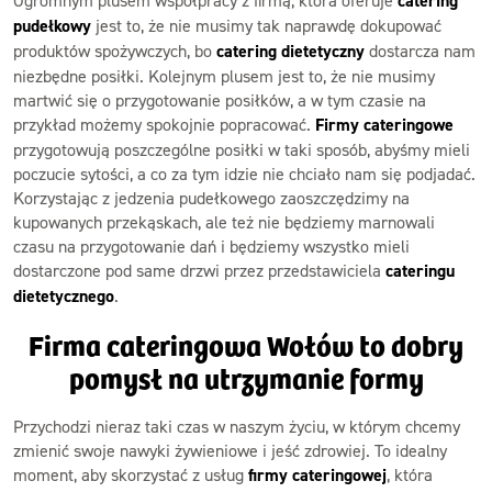
Ogromnym plusem współpracy z firmą, która oferuje
catering
pudełkowy
jest to, że nie musimy tak naprawdę dokupować
produktów spożywczych, bo
catering dietetyczny
dostarcza nam
niezbędne posiłki. Kolejnym plusem jest to, że nie musimy
martwić się o przygotowanie posiłków, a w tym czasie na
przykład możemy spokojnie popracować.
Firmy cateringowe
przygotowują poszczególne posiłki w taki sposób, abyśmy mieli
poczucie sytości, a co za tym idzie nie chciało nam się podjadać.
Korzystając z jedzenia pudełkowego zaoszczędzimy na
kupowanych przekąskach, ale też nie będziemy marnowali
czasu na przygotowanie dań i będziemy wszystko mieli
dostarczone pod same drzwi przez przedstawiciela
cateringu
dietetycznego
.
Firma cateringowa Wołów to dobry
pomysł na utrzymanie formy
Przychodzi nieraz taki czas w naszym życiu, w którym chcemy
zmienić swoje nawyki żywieniowe i jeść zdrowiej. To idealny
moment, aby skorzystać z usług
firmy cateringowej
, która