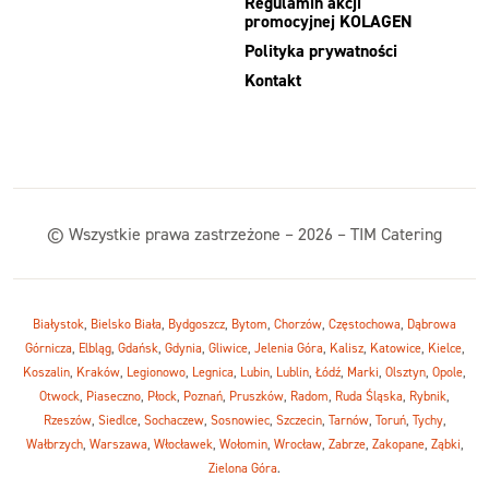
Regulamin akcji
promocyjnej KOLAGEN
Polityka prywatności
Kontakt
© Wszystkie prawa zastrzeżone – 2026 – TIM Catering
Białystok
,
Bielsko Biała
,
Bydgoszcz
,
Bytom
,
Chorzów
,
Częstochowa
,
Dąbrowa
Górnicza
,
Elbląg
,
Gdańsk
,
Gdynia
,
Gliwice
,
Jelenia Góra
,
Kalisz
,
Katowice
,
Kielce
,
Koszalin
,
Kraków
,
Legionowo
,
Legnica
,
Lubin
,
Lublin
,
Łódź
,
Marki
,
Olsztyn
,
Opole
,
Otwock
,
Piaseczno
,
Płock
,
Poznań
,
Pruszków
,
Radom
,
Ruda Śląska
,
Rybnik
,
Rzeszów
,
Siedlce
,
Sochaczew
,
Sosnowiec
,
Szczecin
,
Tarnów
,
Toruń
,
Tychy
,
Wałbrzych
,
Warszawa
,
Włocławek
,
Wołomin
,
Wrocław
,
Zabrze
,
Zakopane
,
Ząbki
,
Zielona Góra
.