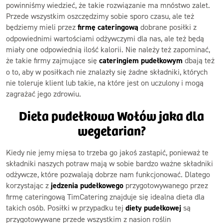
powinniśmy wiedzieć, że takie rozwiązanie ma mnóstwo zalet.
Przede wszystkim oszczędzimy sobie sporo czasu, ale też
będziemy mieli przez
firmę cateringową
dobrane posiłki z
odpowiednimi wartościami odżywczymi dla nas, ale też będą
miały one odpowiednią ilość kalorii. Nie należy też zapominać,
że takie firmy zajmujące się
cateringiem pudełkowym
dbają też
o to, aby w posiłkach nie znalazły się żadne składniki, których
nie toleruje klient lub takie, na które jest on uczulony i mogą
zagrażać jego zdrowiu.
Dieta pudełkowa Wołów jaka dla
wegetarian?
Kiedy nie jemy mięsa to trzeba go jakoś zastąpić, ponieważ te
składniki naszych potraw mają w sobie bardzo ważne składniki
odżywcze, które pozwalają dobrze nam funkcjonować. Dlatego
korzystając z
jedzenia pudełkowego
przygotowywanego przez
firmę cateringową TimCatering znajduje się idealna dieta dla
takich osób. Posiłki w przypadku tej
diety pudełkowej
są
przygotowywane przede wszystkim z nasion roślin