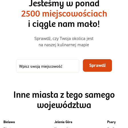
Jesteśmy w ponad
3 sycące posiłki o większej objętości. Mniej dań,
2500 miejscowościach
ta sama wygoda!
i ciągle nam mało!
Zamów już od
Sprawdź, czy Twoja okolica jest
50,31 zł
73,99
na naszej kulinarnej mapie
-32%
TAK
Zamów dietę!
Sprawdź
Menu
Szczegóły diety 3xTAK
Inne miasta z tego samego
województwa
Bielawa
Jelenia Góra
Psary