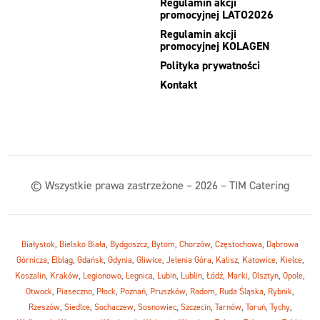
Regulamin akcji
promocyjnej LATO2026
Regulamin akcji
promocyjnej KOLAGEN
Polityka prywatności
Kontakt
© Wszystkie prawa zastrzeżone – 2026 – TIM Catering
Białystok
,
Bielsko Biała
,
Bydgoszcz
,
Bytom
,
Chorzów
,
Częstochowa
,
Dąbrowa
Górnicza
,
Elbląg
,
Gdańsk
,
Gdynia
,
Gliwice
,
Jelenia Góra
,
Kalisz
,
Katowice
,
Kielce
,
Koszalin
,
Kraków
,
Legionowo
,
Legnica
,
Lubin
,
Lublin
,
Łódź
,
Marki
,
Olsztyn
,
Opole
,
Otwock
,
Piaseczno
,
Płock
,
Poznań
,
Pruszków
,
Radom
,
Ruda Śląska
,
Rybnik
,
Rzeszów
,
Siedlce
,
Sochaczew
,
Sosnowiec
,
Szczecin
,
Tarnów
,
Toruń
,
Tychy
,