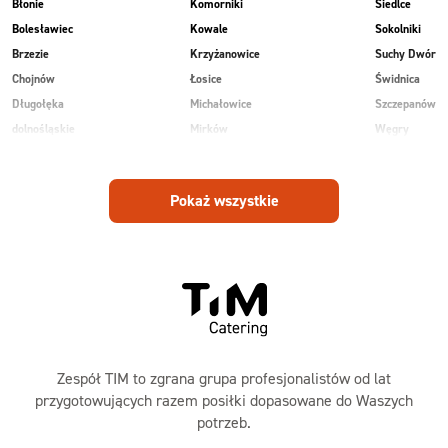
Błonie
Komorniki
Siedlce
Bolesławiec
Kowale
Sokolniki
Brzezie
Krzyżanowice
Suchy Dwór
Chojnów
Łosice
Świdnica
Długołęka
Michałowice
Szczepanów
dolnośląskie
Mirków
Węgry
Głogów
Osiek
Wilkowice
Góra
Piekary
Wojnowice
Pokaż wszystkie
Jankowice
Piotrowice
Zespół TIM to zgrana grupa profesjonalistów od lat
przygotowujących razem posiłki dopasowane do Waszych
potrzeb.