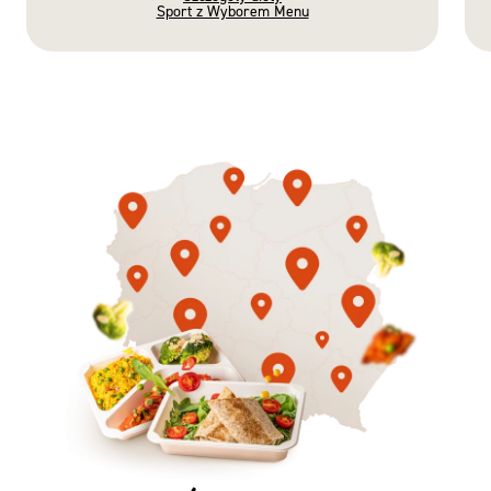
Sport z Wyborem Menu
Gotowe
Nowość
Diety
3 razy TAK
1500kcal - 2250kcal