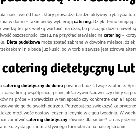
larności wśród ludzi, który prowadzą bardzo aktywny tryb życia lu
dzenia w domu – takie osoby wybierają
catering
. Dzięki temu omijają 
e wiedzą też jak wielką wartość ma czas, bo pracując dużo i nawet sp
liwość oszczędności czasu, na przykład stawiając na
catering
– korzy
ole.
Dieta pudełkowa
może zostać zabrana w dowolne miejsce, dzię
rzekąskami nie będą już kusić, bo w torbie zawsze jest zdrowa alter
 catering dietetyczny Lu
na
catering dietetyczny do domu
powinna budzić twoje zaufanie. Spr
 daną firmą współpracują specjaliści żywnościowi i czy diety są pod
łków na próbę – sprawdzisz w ten sposób czy konkretne dania i spos
asowanie go do swoich potrzeb. Potrzebujesz zwiększyć kalorycznoś
o także możliwość dostaw jedzenia jedynie w ciągu tygodnia. W wee
 chce zamówić
catering dietetyczny
również dla siebie? U nas jedzen
am, korzystając z interaktywnego formularza na naszej stronie.