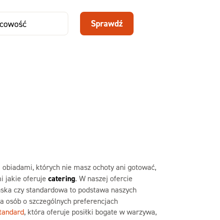
48,99 zł
,99 zł
69,99 zł
-30%
ON30
z kodem SEZON30
Sprawdź
Zamów dietę!
Menu
y
Szczegóły diety
Slim
obiadami, których nie masz ochoty ani gotować,
i jakie oferuje
catering
. W naszej ofercie
ska czy standardowa to podstawa naszych
a osób o szczególnych preferencjach
tandard
, która oferuje posiłki bogate w warzywa,