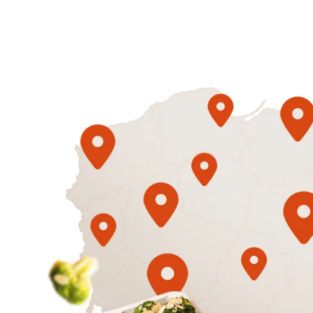
Diety
1500
3 sycące p
Mniej