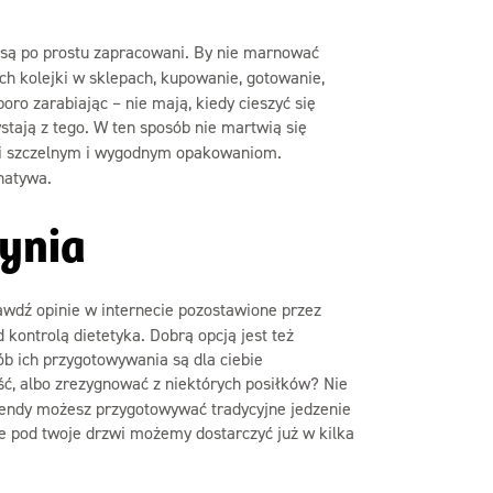
b są po prostu zapracowani. By nie marnować
ich kolejki w sklepach, kupowanie, gotowanie,
oro zarabiając – nie mają, kiedy cieszyć się
stają z tego. W ten sposób nie martwią się
ki szczelnym i wygodnym opakowaniom.
natywa.
tynia
awdź opinie w internecie pozostawione przez
 kontrolą dietetyka. Dobrą opcją jest też
ób ich przygotowywania są dla ciebie
ć, albo zrezygnować z niektórych posiłków? Nie
kendy możesz przygotowywać tradycyjne jedzenie
ie pod twoje drzwi możemy dostarczyć już w kilka