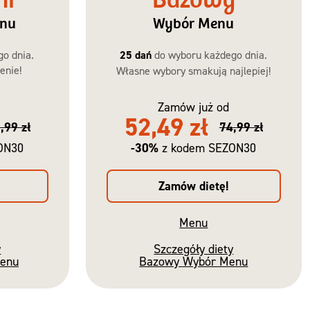
ni
Bazowy
enu
Wybór Menu
go dnia.
25 dań
do wyboru każdego dnia.
enie!
Własne wybory smakują najlepiej!
Zamów już od
52,49 zł
,99 zł
74,99 zł
-30%
ON30
z kodem SEZON30
Zamów dietę!
Menu
y
Szczegóły diety
Menu
Bazowy Wybór Menu