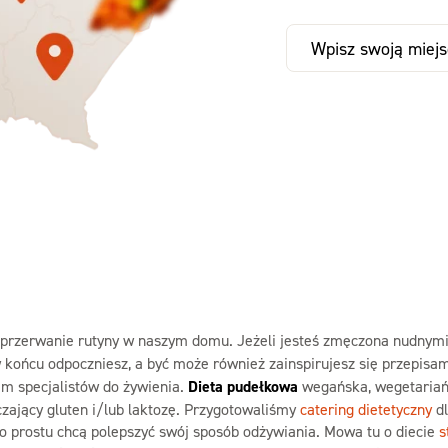
47,59 zł
Zamów już od
67
,31 zł
73,99
-30%
z kodem SEZ
-32%
TAK
Zamów dietę!
Zamów dietę!
Menu
Menu
Szczegóły diet
zegóły diety 3xTAK
Standard
rzerwanie rutyny w naszym domu. Jeżeli jesteś zmęczona nudnymi 
 końcu odpoczniesz, a być może również zainspirujesz się przepisam
em specjalistów do żywienia.
Dieta pudełkowa
wegańska, wegetariań
ający gluten i/lub laktozę. Przygotowaliśmy
catering dietetyczny
dl
 po prostu chcą polepszyć swój sposób odżywiania. Mowa tu o diecie
s