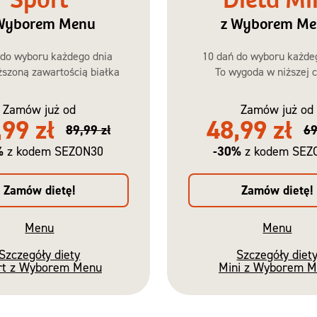
Sport
Dieta Mi
Wyborem Menu
z Wyborem M
 do wyboru każdego dnia
10 dań do wyboru każde
szoną zawartością białka
To wygoda w niższej c
Zamów już od
Zamów już od
,99 zł
48,99 zł
89,99 zł
69
%
-30%
z kodem SEZON30
z kodem SEZ
Zamów dietę!
Zamów dietę!
Menu
Menu
Szczegóły diety
Szczegóły diet
rt z Wyborem Menu
Mini z Wyborem 
Nowość