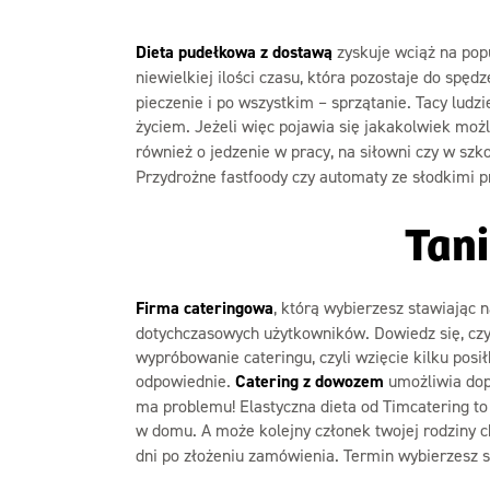
Dieta pudełkowa z dostawą
zyskuje wciąż na popu
niewielkiej ilości czasu, która pozostaje do spę
pieczenie i po wszystkim – sprzątanie. Tacy ludzi
życiem. Jeżeli więc pojawia się jakakolwiek moż
również o jedzenie w pracy, na siłowni czy w szk
Przydrożne fastfoody czy automaty ze słodkimi p
Tani
Firma cateringowa
, którą wybierzesz stawiając 
dotychczasowych użytkowników. Dowiedz się, czy z
wypróbowanie cateringu, czyli wzięcie kilku posi
odpowiednie.
Catering z dowozem
umożliwia dop
ma problemu! Elastyczna dieta od Timcatering t
w domu. A może kolejny członek twojej rodziny
dni po złożeniu zamówienia. Termin wybierzesz s