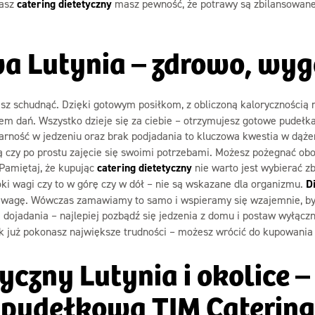
nasz
catering dietetyczny
masz pewność, że potrawy są zbilansowan
a Lutynia – zdrowo, wyg
cesz schudnąć. Dzięki gotowym posiłkom, z obliczoną kaloryczności
m dań. Wszystko dzieje się za ciebie – otrzymujesz gotowe pudełka
arność w jedzeniu oraz brak podjadania to kluczowa kwestia w dąże
ą czy po prostu zajęcie się swoimi potrzebami. Możesz pożegnać obo
 Pamiętaj, że kupując
catering dietetyczny
nie warto jest wybierać zb
ki wagi czy to w górę czy w dół – nie są wskazane dla organizmu.
D
ić wagę. Wówczas zamawiamy to samo i wspieramy się wzajemnie, by
 dojadania – najlepiej pozbądź się jedzenia z domu i postaw wyłącz
Jak już pokonasz największe trudności – możesz wrócić do kupowani
yczny Lutynia i okolice 
pudełkową TIM Catering