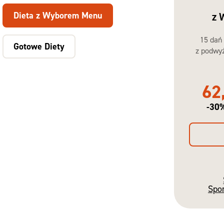
Dieta z Wyborem Menu
z 
15 dań
Gotowe Diety
z podwyż
62
-30
Spo
Gotowe