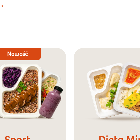
ia
Nowość