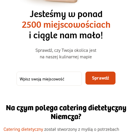
3 razy TAK
1500kcal - 2250kcal
Jesteśmy w ponad
3 sycące posiłki o większej objętości. Mniej dań,
2500 miejscowościach
ta sama wygoda!
i ciągle nam mało!
Zamów już od
Sprawdź, czy Twoja okolica jest
50,31 zł
73,99
na naszej kulinarnej mapie
-32%
TAK
Zamów dietę!
Sprawdź
Menu
Szczegóły diety 3xTAK
Na czym polega catering dietetyczny
Niemcza?
Catering dietetyczny
został stworzony z myślą o potrzebach