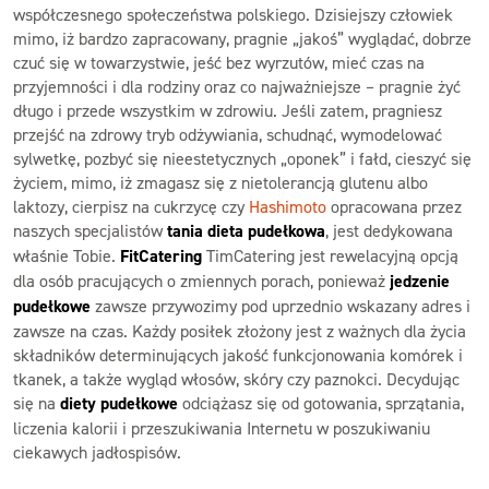
współczesnego społeczeństwa polskiego. Dzisiejszy człowiek
mimo, iż bardzo zapracowany, pragnie „jakoś” wyglądać, dobrze
czuć się w towarzystwie, jeść bez wyrzutów, mieć czas na
przyjemności i dla rodziny oraz co najważniejsze – pragnie żyć
długo i przede wszystkim w zdrowiu. Jeśli zatem, pragniesz
przejść na zdrowy tryb odżywiania, schudnąć, wymodelować
sylwetkę, pozbyć się nieestetycznych „oponek” i fałd, cieszyć się
życiem, mimo, iż zmagasz się z nietolerancją glutenu albo
laktozy, cierpisz na cukrzycę czy
Hashimoto
opracowana przez
naszych specjalistów
tania dieta pudełkowa
, jest dedykowana
właśnie Tobie.
FitCatering
TimCatering jest rewelacyjną opcją
dla osób pracujących o zmiennych porach, ponieważ
jedzenie
pudełkowe
zawsze przywozimy pod uprzednio wskazany adres i
zawsze na czas. Każdy posiłek złożony jest z ważnych dla życia
składników determinujących jakość funkcjonowania komórek i
tkanek, a także wygląd włosów, skóry czy paznokci. Decydując
się na
diety pudełkowe
odciążasz się od gotowania, sprzątania,
liczenia kalorii i przeszukiwania Internetu w poszukiwaniu
ciekawych jadłospisów.