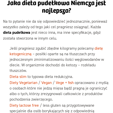
Jaka dieta pudełkowa Niemcza jest
najlepsza?
Na to pytanie nie da się odpowiedzieć jednoznacznie, ponieważ
wszystko zależy od tego jaki cel pragniesz osiągnąć. Każda
dieta pudełkowa
jest nieco inna, ma inne specyfikacje, gdyż
została stworzona w innym celu.
Jeśli pragniesz zgubić zbędne kilogramy polecamy
dietę
ketogeniczną
– posiłki oparte są na tłuszczach przy
jednoczesnym zminimalizowaniu ilości węglowodanów w
diecie. W organizmie dochodzi do ketozy – rozkładu
tłuszczów.
Dieta slim
to typowa dieta redukcyjna.
Diety Vegetarian
/
Vegan
/
Vege + fish
opracowano z myślą
o osobach które nie jedzą mięsa bądź pragną je ograniczyć
albo o tych, którzy zrezygnowali całkowicie z produktów
pochodzenia zwierzęcego.
Diety lactose free
/ less gluten są przygotowywane
specjalnie dla osób borykających się z odpowiednią