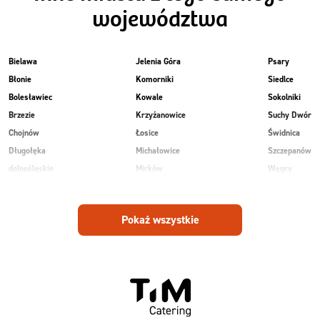
województwa
Bielawa
Jelenia Góra
Psary
Błonie
Komorniki
Siedlce
Bolesławiec
Kowale
Sokolniki
Brzezie
Krzyżanowice
Suchy Dwór
Chojnów
Łosice
Świdnica
Długołęka
Michałowice
Szczepanów
dolnośląskie
Mirków
Węgry
Głogów
Osiek
Wilkowice
Góra
Piekary
Wojnowice
Pokaż wszystkie
Jankowice
Piotrowice