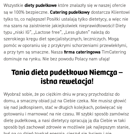
Wszystkie
diety pudełkowe
które znalazły się w naszej ofercie
są w 100% bezpieczne.
Catering pudełkowy
dostarcza Klientowi
tylko to, co najlepsze! Posiłki ustalają tylko dietetycy, a więc nie
ma szans na zaistnienie jakiejkolwiek nieprawidłowości! Diety
typu „niski IG”, „Lactose free”, „Less gluten” należą do
szerokiego kręgu diet specjalistycznych, leczniczych. Mogą
pomóc w oporaniu się z przykrymi schorzeniami przewlekłymi,
a przy tym są smaczne. Nasza
firma cateringowa
TimCatering
dominuje na rynku. Nie bez powodu Polacy nam ufają!
Tania dieta pudełkowa Niemcza –
istna rewelacja!
Wyobraź sobie, że po ciężkim dniu w pracy przychodzisz do
domu, a smaczny obiad już na Ciebie czeka. Nie musisz głowić
się nad jadłospisem, stać w długich kolejkach, poświęcać się
gotowaniu i marnować na nie czasu. W szybki sposób zamówisz
dietę pudełkową, a nasi dietetycy opracują ją dla Ciebie w taki
sposób byś zachował zdrowie w możliwie jak najlepszym stanie,
byś na co dzień tryskał energią, cieszył się życiem i nie