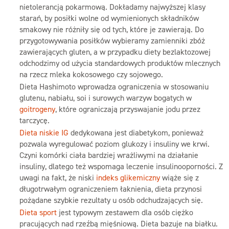
nietolerancją pokarmową. Dokładamy najwyższej klasy
starań, by posiłki wolne od wymienionych składników
smakowy nie różniły się od tych, które je zawierają. Do
przygotowywania posiłków wybieramy zamienniki zbóż
zawierających gluten, a w przypadku diety bezlaktozowej
odchodzimy od użycia standardowych produktów mlecznych
na rzecz mleka kokosowego czy sojowego.
Dieta Hashimoto wprowadza ograniczenia w stosowaniu
glutenu, nabiału, soi i surowych warzyw bogatych w
goitrogeny
, które ograniczają przyswajanie jodu przez
tarczycę.
Dieta niskie IG
dedykowana jest diabetykom, ponieważ
pozwala wyregulować poziom glukozy i insuliny we krwi.
Czyni komórki ciała bardziej wrażliwymi na działanie
insuliny, dlatego też wspomaga leczenie insulinooporności. Z
uwagi na fakt, że niski
indeks glikemiczny
wiąże się z
długotrwałym ograniczeniem łaknienia, dieta przynosi
pożądane szybkie rezultaty u osób odchudzających się.
Dieta sport
jest typowym zestawem dla osób ciężko
pracujących nad rzeźbą mięśniową. Dieta bazuje na białku.