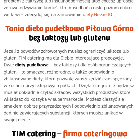
problem z cukrzycą lub insulinoopornością albo chcesz uprościć
zdrowe odżywianie komuś, kto musi dbać o niski poziom cukru
we krwi – zdecyduj się na zamówienie
diety Niskie IG
.
Tania dieta pudełkowa Piława Górna
bez laktozy lub glutenu
Jeżeli z powodów zdrowotnych musisz ograniczyć laktozę lub
gluten, TIM catering ma dla Ciebie interesujące propozycje.
Dwie
diety pudełkowe
– bez laktozy i dla osób ograniczających
gluten – to smaczne, różnorodne, a także odpowiednio
zbilansowane diety, które pozwolą zaoszczędzić czas spędzany
w kuchni i przy sklepowych półkach. Dzięki nim już nie będziesz
musiał dokładnie czytać składów wszystkich produktów, które
wkładasz do koszyka w supermarkecie. Możesz cieszyć się
smakiem dobrze przyrządzonych i odpowiednio zbilansowanych
dań nie zawierających substancji, których musisz unikać w
swojej diecie.
TIM catering –
firma cateringowa