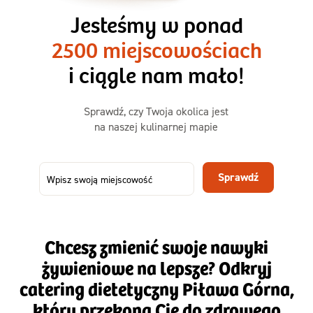
1500kcal - 2250kcal
Jesteśmy w ponad
3 sycące posiłki o większej objętości. Mniej dań,
2500 miejscowościach
ta sama wygoda!
i ciągle nam mało!
Zamów już od
Sprawdź, czy Twoja okolica jest
50,31 zł
73,99
na naszej kulinarnej mapie
-32%
TAK
Zamów dietę!
Sprawdź
Menu
Szczegóły diety 3xTAK
Chcesz zmienić swoje nawyki
żywieniowe na lepsze? Odkryj
catering dietetyczny Piława Górna,
który przekona Cię do zdrowego