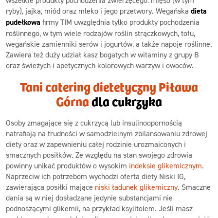
wszelkie produkty pochodzenia zwierzęcego: mięso (w tym
ryby), jajka, miód oraz mleko i jego przetwory. Wegańska
dieta
pudełkowa
firmy TIM uwzględnia tylko produkty pochodzenia
roślinnego, w tym wiele rodzajów roślin strączkowych, tofu,
wegańskie zamienniki serów i jogurtów, a także napoje roślinne.
Zawiera też duży udział kasz bogatych w witaminy z grupy B
oraz świeżych i apetycznych kolorowych warzyw i owoców.
Tani catering dietetyczny Piława
Górna
dla cukrzyka
Osoby zmagające się z cukrzycą lub insulinoopornością
natrafiają na trudności w samodzielnym zbilansowaniu zdrowej
diety oraz w zapewnieniu całej rodzinie urozmaiconych i
smacznych posiłków. Ze względu na stan swojego zdrowia
powinny unikać produktów o wysokim
indeksie glikemicznym
.
Naprzeciw ich potrzebom wychodzi oferta diety Niski IG,
zawierająca posiłki mające
niski ładunek glikemiczny
. Smaczne
dania są w niej dosładzane jedynie substancjami nie
podnoszącymi glikemii, na przykład ksylitolem. Jeśli masz