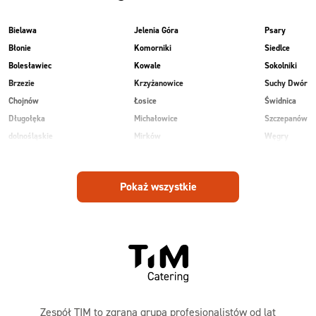
Bielawa
Jelenia Góra
Psary
Błonie
Komorniki
Siedlce
Bolesławiec
Kowale
Sokolniki
Brzezie
Krzyżanowice
Suchy Dwór
Chojnów
Łosice
Świdnica
Długołęka
Michałowice
Szczepanów
dolnośląskie
Mirków
Węgry
Głogów
Osiek
Wilkowice
Góra
Piekary
Wojnowice
Pokaż wszystkie
Jankowice
Piotrowice
Zespół TIM to zgrana grupa profesjonalistów od lat