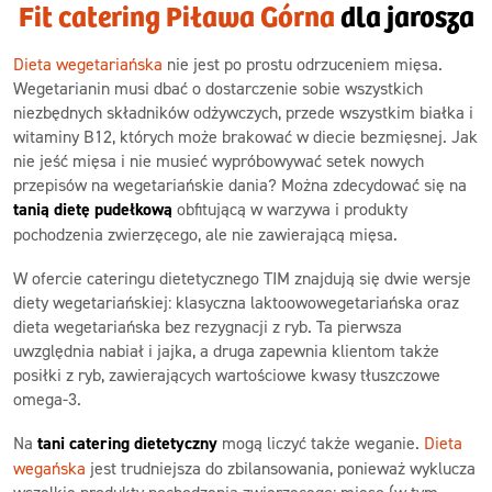
Fit catering Piława Górna
dla jarosza
Dieta wegetariańska
nie jest po prostu odrzuceniem mięsa.
Wegetarianin musi dbać o dostarczenie sobie wszystkich
niezbędnych składników odżywczych, przede wszystkim białka i
witaminy B12, których może brakować w diecie bezmięsnej. Jak
nie jeść mięsa i nie musieć wypróbowywać setek nowych
przepisów na wegetariańskie dania? Można zdecydować się na
tanią dietę pudełkową
obfitującą w warzywa i produkty
pochodzenia zwierzęcego, ale nie zawierającą mięsa.
W ofercie cateringu dietetycznego TIM znajdują się dwie wersje
diety wegetariańskiej: klasyczna laktoowowegetariańska oraz
dieta wegetariańska bez rezygnacji z ryb. Ta pierwsza
uwzględnia nabiał i jajka, a druga zapewnia klientom także
posiłki z ryb, zawierających wartościowe kwasy tłuszczowe
omega-3.
Na
tani catering dietetyczny
mogą liczyć także weganie.
Dieta
wegańska
jest trudniejsza do zbilansowania, ponieważ wyklucza