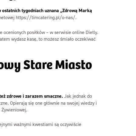
w ostatnich tygodniach uznana „Zdrową Marką
netowej https://timcatering.pl/o-nas/.
 ocenionych posiłków – w serwisie online Dietly.
 zatem wydasz kasę, to możesz śmiało oczekiwać
owy Stare Miasto
e też zdrowe i zarazem smaczne.
Jak jednak do
ne. Opierają się one głównie na swojej wiedzy i
 Żywieniowej.
olejnymi ważnymi kwestiami są oczywiście