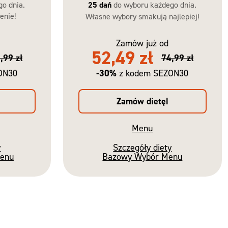
go dnia.
25 dań
do wyboru każdego dnia.
enie!
Własne wybory smakują najlepiej!
Zamów już od
52,49 zł
,99 zł
74,99 zł
-30%
ON30
z kodem SEZON30
Zamów dietę!
Menu
y
Szczegóły diety
Menu
Bazowy Wybór Menu