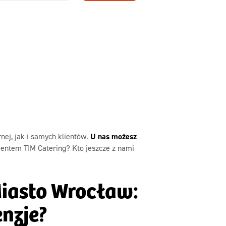
Zamów dietę!
Menu
y
Szczegóły diety
Slim
ej, jak i samych klientów.
U nas możesz
ientem TIM Catering? Kto jeszcze z nami
Miasto Wrocław:
nzje?