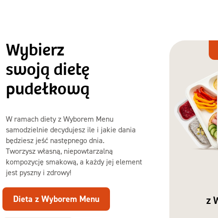
Wybierz
Dieta
z Wyborem
swoją dietę
Menu
pudełkową
W ramach diety z Wyborem Menu
samodzielnie decydujesz ile i jakie dania
będziesz jeść następnego dnia.
Tworzysz własną, niepowtarzalną
kompozycję smakową, a każdy jej element
jest pyszny i zdrowy!
Dieta z Wyborem Menu
z 