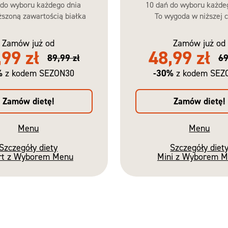
 do wyboru każdego dnia
10 dań do wyboru każde
szoną zawartością białka
To wygoda w niższej c
Zamów już od
Zamów już od
,99 zł
48,99 zł
89,99 zł
69
%
-30%
z kodem SEZON30
z kodem SEZ
Zamów dietę!
Zamów dietę!
Menu
Menu
Szczegóły diety
Szczegóły diet
rt z Wyborem Menu
Mini z Wyborem 
Nowość