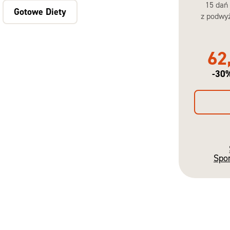
15 dań
Gotowe Diety
z podwyż
62
-30
Spo
Gotowe
Diety