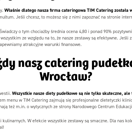
ny.
Właśnie dlatego nasza firma cateringowa TIM Catering została 
ltum. Jeśli chcesz, to możesz się z nimi zapoznać na stronie inter
iadczy o tym chociażby średnia ocena 4,80 i ponad 90% pozytywnie
wszystkim ze względu na to, że nasze zestawy są efektywne. Jeśli
 zapewniamy atrakcyjne warunki finansowe.
żdy nasz catering pudełk
Wrocław?
estii.
Wszystkie nasze diety pudełkowe są nie tylko skuteczne, al
 menu w TIM Catering zajmują się profesjonalne dietetyczki klinicz
nają też m.in. o wytycznych ze strony Narodowego Centrum Edukacji
ii kulinarnych. W efekcie wszystkie zestawy są smaczne. Dla nas k
l!