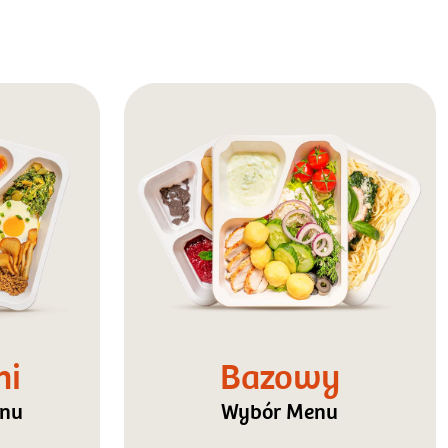
ni
Bazowy
enu
Wybór Menu