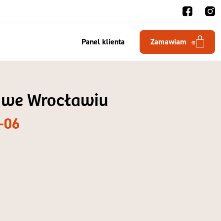
Panel klienta
Zamawiam
e we Wrocławiu
-06