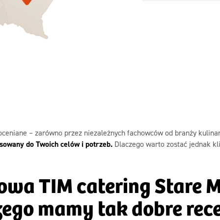
Zamów dietę!
Zamów dietę!
Menu
Menu
Szczegóły diet
zegóły diety 3xTAK
Standard
ceniane – zarówno przez niezależnych fachowców od branży kulinarn
owany do Twoich celów i potrzeb.
Dlaczego warto zostać jednak kl
owa TIM catering Stare 
zego mamy tak dobre rece