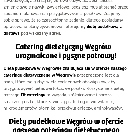
zawodowych, ale chcą się zdrowo odżywiać. Jeśli chcesz
zmienić swoje nawyki żywieniowe, będziesz musiał stanąć przed
zadaniem planowania i przygotowywania posiłków. Zdajemy
sobie sprawę, że to czasochłonne zadanie, dlatego posiadamy
opracowane plany żywieniowe i oferujemy
dietę pudełkową z
dostawą
pod wskazany adres.
Catering dietetyczny Węgrów –
urozmaicone i pyszne potrawy!
Dieta pudełkowa w Węgrowie znajdująca się w ofercie naszego
cateringu dietetycznego w Węgrowie
przeznaczona jest dla
osób, które mają zbyt wiele codziennych obowiązków, aby
przygotowywać pełnowartościowe posiłki. Korzystanie z usług
naszego
Fit cateringu
to wygoda, zróżnicowane i bardzo
smaczne posiłki, które zawierają całe bogactwo witamin,
mikroelementów, błonnika, przeciwutleniaczy, aminokwasów.
Diety pudełkowe Węgrów w ofercie
naszego cateringu dietetycznego