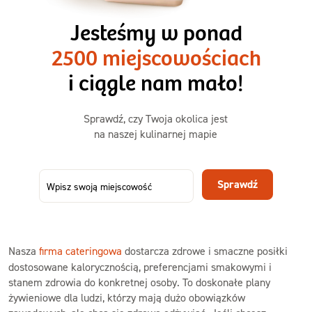
3 razy TAK
1500kcal - 2250kcal
Jesteśmy w ponad
3 sycące posiłki o większej objętości. Mniej dań,
2500 miejscowościach
ta sama wygoda!
i ciągle nam mało!
Zamów już od
Sprawdź, czy Twoja okolica jest
50,31 zł
73,99
na naszej kulinarnej mapie
-32%
TAK
Zamów dietę!
Sprawdź
Menu
Szczegóły diety 3xTAK
Nasza
firma cateringowa
dostarcza zdrowe i smaczne posiłki
dostosowane kalorycznością, preferencjami smakowymi i
stanem zdrowia do konkretnej osoby. To doskonałe plany
żywieniowe dla ludzi, którzy mają dużo obowiązków