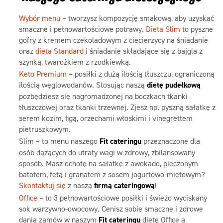
Wybór menu
– tworzysz kompozycję smakową, aby uzyskać
smaczne i pełnowartościowe potrawy.
Dieta Slim
to pyszne
gofry z kremem czekoladowym z ciecierzycy na śniadanie
oraz
dieta Standard
i śniadanie składające się z bajgla z
szynką, twarożkiem z rzodkiewką.
Keto Premium
– posiłki z dużą ilością tłuszczu, ograniczoną
ilością węglowodanów. Stosując naszą
dietę pudełkową
pozbędziesz się nagromadzonej na boczkach tkanki
tłuszczowej oraz tkanki trzewnej. Zjesz np. pyszną sałatkę z
serem kozim, figą, orzechami włoskimi i vinegrettem
pietruszkowym.
Slim – to menu naszego
Fit cateringu
przeznaczone dla
osób dążących do utraty wagi w zdrowy, zbilansowany
sposób. Masz ochotę na sałatkę z awokado, pieczonym
batatem, fetą i granatem z sosem jogurtowo-miętowym?
Skontaktuj się
z naszą
firmą cateringową
!
Office
– to 3 pełnowartościowe posiłki i świeżo wyciskany
sok warzywno-owocowy. Cenisz sobie smaczne i zdrowe
dania zamów w naszym
Fit cateringu
dietę Office a