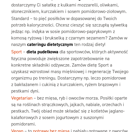
dostarczymy Ci sałatkę z kulkami mozzarelli, oliwkami,
słonecznikiem, kurczakiem i sosem pomidorowo-ziołowym.
Standard – to pięć posiłków w dopasowanej do Twoich
potrzeb kaloryczności. Chcesz cieszyć się szczupłą sylwetką
jedząc np. indyka w sosie pomidorowo-paprykowym z
komosą ryżową i brukselką z czarnym sezamem? Zamów w
naszym
cateringu dietetycznym
ten rodzaj diety!
Sport
–
dieta pudełkowa
dla sportowców, których aktywność
fizyczna powoduje zwiększone zapotrzebowanie na
konkretne składniki odżywcze. Zamów dietę Sport a
uzyskasz wzrostowi masy mięśniowej i regenerację Twojego
organizmu po treningu. Dostarczymy np. leczo pomidorowe
z bakłażanem i cukinią z kurczakiem, ryżem brązowym i
pestkami dyni.
Vegetarian
– bez mięsa, ryb i owoców morza. Posiłki oparte
są na roślinach strączkowych, jajkach, nabiale, orzechach i
pestkach. Twój obiad może składać się z kotletów jaglano-
kalafiorowych z sosem jogurtowym z suszonymi
pomidorami.
Vegan
– to
potrawy bez mięsa
i nabiału gotowane z owoców