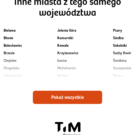
Inne miasta z tego samego
województwa
Bielawa
Jelenia Góra
Psary
Błonie
Komorniki
Siedlce
Bolesławiec
Kowale
Sokolniki
Brzezie
Krzyżanowice
Suchy Dwór
Chojnów
Łosice
Świdnica
Długołęka
Michałowice
Szczepanów
dolnośląskie
Mirków
Węgry
Głogów
Osiek
Wilkowice
Góra
Piekary
Wojnowice
Pokaż wszystkie
Jankowice
Piotrowice