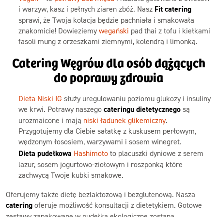
i warzyw, kasz i pełnych ziaren zbóż. Nasz
Fit catering
sprawi, że Twoja kolacja będzie pachniała i smakowała
znakomicie! Dowieziemy
wegański
pad thai z tofu i kiełkami
fasoli mung z orzeszkami ziemnymi, kolendrą i limonką.
Catering Węgrów dla osób dążących
do poprawy zdrowia
Dieta Niski IG
służy uregulowaniu poziomu glukozy i insuliny
we krwi. Potrawy naszego
cateringu dietetycznego
są
urozmaicone i mają
niski ładunek glikemiczny
.
Przygotujemy dla Ciebie sałatkę z kuskusem perłowym,
wędzonym łososiem, warzywami i sosem winegret.
Dieta pudełkowa
Hashimoto
to placuszki dyniowe z serem
lazur, sosem jogurtowo-ziołowym i roszponką które
zachwycą Twoje kubki smakowe.
Oferujemy także dietę bezlaktozową i bezglutenową. Nasza
catering
oferuje możliwość konsultacji z dietetykiem. Gotowe
zestawy zapakowane w pudełka ekologiczne zostaną