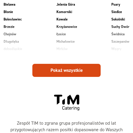
Bielawa
Jelenia Góra
Psary
Błonie
Komorniki
Siedlce
Bolesławiec
Kowale
Sokolniki
Brzezie
Krzyżanowice
Suchy Dwór
Chojnów
Łosice
Świdnica
Długołęka
Michałowice
Szczepanów
dolnośląskie
Mirków
Węgry
Głogów
Osiek
Wilkowice
Góra
Piekary
Wojnowice
Pokaż wszystkie
Jankowice
Piotrowice
Zespół TIM to zgrana grupa profesjonalistów od lat
przygotowujących razem posiłki dopasowane do Waszych