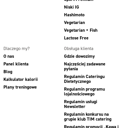
Niski IG
Hashimoto
Vegetarian
Vegetarian + Fish
Lactose Free
Dlaczego my?
Obsługa klienta
O nas
Gdzie dowozimy
Panel klienta
Najczęściej zadawane
pytania
Blog
Regulamin Cateringu
Kalkulator kalorii
Dietetycznego
Plany treningowe
Regulamin programu
lojalnościowego
Regulamin usługi
Newsletter
Regulamin konkursu na
grupie klub TIM catering
Regulamin promocji „Kawa i