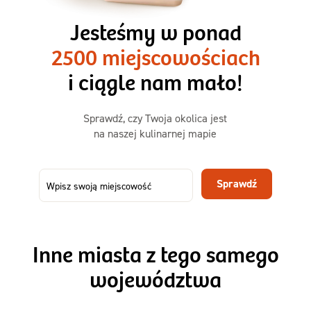
3 razy TAK
1500kcal - 2250kcal
Jesteśmy w ponad
3 sycące posiłki o większej objętości. Mniej dań,
2500 miejscowościach
ta sama wygoda!
i ciągle nam mało!
Zamów już od
Sprawdź, czy Twoja okolica jest
50,31 zł
73,99
na naszej kulinarnej mapie
-32%
TAK
Zamów dietę!
Sprawdź
Menu
Szczegóły diety 3xTAK
Inne miasta z tego samego
województwa