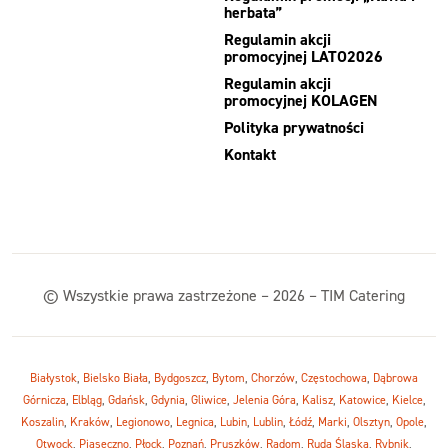
herbata”
Regulamin akcji
promocyjnej LATO2026
Regulamin akcji
promocyjnej KOLAGEN
Polityka prywatności
Kontakt
© Wszystkie prawa zastrzeżone – 2026 – TIM Catering
Białystok
,
Bielsko Biała
,
Bydgoszcz
,
Bytom
,
Chorzów
,
Częstochowa
,
Dąbrowa
Górnicza
,
Elbląg
,
Gdańsk
,
Gdynia
,
Gliwice
,
Jelenia Góra
,
Kalisz
,
Katowice
,
Kielce
,
Koszalin
,
Kraków
,
Legionowo
,
Legnica
,
Lubin
,
Lublin
,
Łódź
,
Marki
,
Olsztyn
,
Opole
,
Otwock
,
Piaseczno
,
Płock
,
Poznań
,
Pruszków
,
Radom
,
Ruda Śląska
,
Rybnik
,