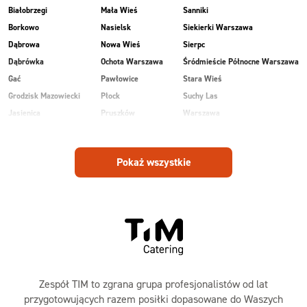
Białobrzegi
Mała Wieś
Sanniki
Borkowo
Nasielsk
Siekierki Warszawa
Dąbrowa
Nowa Wieś
Sierpc
Dąbrówka
Ochota Warszawa
Śródmieście Północne Warszawa
Gać
Pawłowice
Stara Wieś
Grodzisk Mazowiecki
Płock
Suchy Las
Jasienica
Pruszków
Warszawa
Kobiałka Warszawa
Przasnysz
Wawer Warszawa
Kozienice
Radom
Wesoła
Pokaż wszystkie
Laski
Ruda
Zalesie
Maków Mazowiecki
Rudnik
Zielonka
Zespół TIM to zgrana grupa profesjonalistów od lat
przygotowujących razem posiłki dopasowane do Waszych