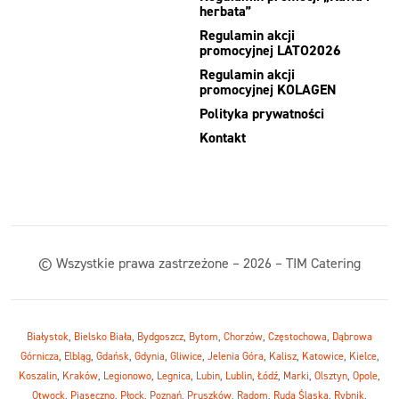
herbata”
Regulamin akcji
promocyjnej LATO2026
Regulamin akcji
promocyjnej KOLAGEN
Polityka prywatności
Kontakt
© Wszystkie prawa zastrzeżone – 2026 – TIM Catering
Białystok
,
Bielsko Biała
,
Bydgoszcz
,
Bytom
,
Chorzów
,
Częstochowa
,
Dąbrowa
Górnicza
,
Elbląg
,
Gdańsk
,
Gdynia
,
Gliwice
,
Jelenia Góra
,
Kalisz
,
Katowice
,
Kielce
,
Koszalin
,
Kraków
,
Legionowo
,
Legnica
,
Lubin
,
Lublin
,
Łódź
,
Marki
,
Olsztyn
,
Opole
,
Otwock
,
Piaseczno
,
Płock
,
Poznań
,
Pruszków
,
Radom
,
Ruda Śląska
,
Rybnik
,