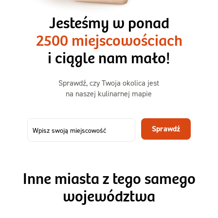
3 razy TAK
1500kcal - 2250kcal
Jesteśmy w ponad
3 sycące posiłki o większej objętości. Mniej dań,
2500 miejscowościach
ta sama wygoda!
i ciągle nam mało!
Zamów już od
Sprawdź, czy Twoja okolica jest
50,31 zł
73,99
na naszej kulinarnej mapie
-32%
TAK
Zamów dietę!
Sprawdź
Menu
Szczegóły diety 3xTAK
Inne miasta z tego samego
województwa