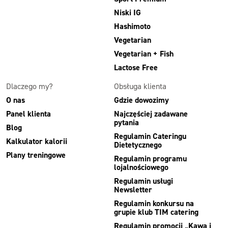
Niski IG
Hashimoto
Vegetarian
Vegetarian + Fish
Lactose Free
Dlaczego my?
Obsługa klienta
O nas
Gdzie dowozimy
Panel klienta
Najczęściej zadawane
pytania
Blog
Regulamin Cateringu
Kalkulator kalorii
Dietetycznego
Plany treningowe
Regulamin programu
lojalnościowego
Regulamin usługi
Newsletter
Regulamin konkursu na
grupie klub TIM catering
Regulamin promocji „Kawa i